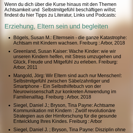
Wenn du dich über die Kurse hinaus mit den Themen
Achtsamkeit und Selbstmitgefühl beschäftigen willst;
findest du hier Tipps zu Literatur, Links und Podcasts:
E
rziehung, Eltern
sein und begleiten
Bögels, Susan M.: Elternsein - die ganze Katastrophe:
Achtsam mit Kindern wachsen. Freiburg : Arbor, 2018
Greenland, Susan Kaiser: Wache Kinder: wie wir
unseren Kindern helfen, mit Stress umzugehen und
Glück, Freude und Mitgefühl zu erleben. Freiburg:
Arbor, 2011
Mangold, Jörg: Wir Eltern sind auch nur Menschen!:
Selbstmitgefühl zwischen Säbelzahntiger und
Smartphone - Ein Selbsthilfebuch von der
Neurowissenschaft zur konkreten Anwendung im
Familienalltag. Freiburg : Arbor, 2018
Siegel, Daniel J.; Bryson, Tina Payne: Achtsame
Kommunikation mit Kindern : Zwölf revolutionäre
Strategien aus der Hirnforschung für die gesunde
Entwicklung Ihres Kindes. Freiburg : Arbor
Siegel, Daniel J. ; Bryson, Tina Payne: Disziplin ohne