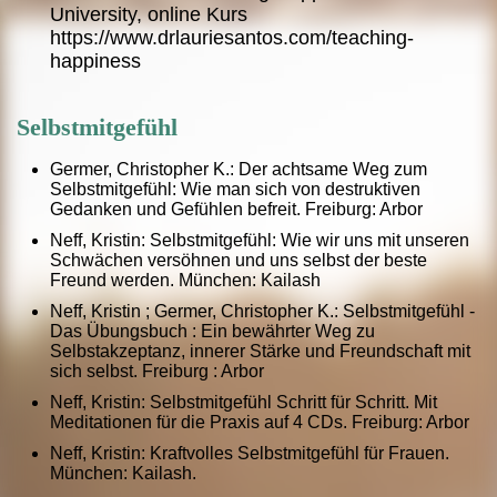
University, online Kurs
https://www.drlauriesantos.com/teaching-
happiness
Selbstmitgefühl
Germer, Christopher K.: Der achtsame Weg zum
Selbstmitgefühl: Wie man sich von destruktiven
Gedanken und Gefühlen befreit. Freiburg: Arbor
Neff, Kristin: Selbstmitgefühl: Wie wir uns mit unseren
Schwächen versöhnen und uns selbst der beste
Freund werden. München: Kailash
Neff, Kristin ; Germer, Christopher K.: Selbstmitgefühl -
Das Übungsbuch : Ein bewährter Weg zu
Selbstakzeptanz, innerer Stärke und Freundschaft mit
sich selbst. Freiburg : Arbor
Neff, Kristin: Selbstmitgefühl Schritt für Schritt. Mit
Meditationen für die Praxis auf 4 CDs. Freiburg: Arbor
Neff, Kristin: Kraftvolles Selbstmitgefühl für Frauen.
München: Kailash.